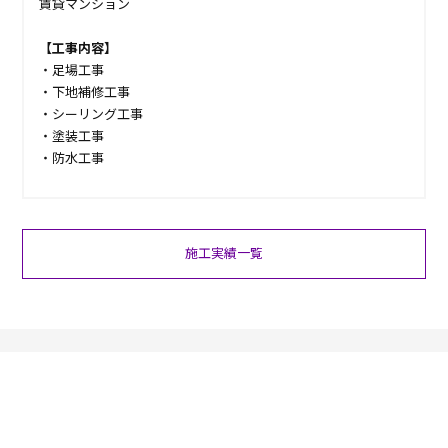
賃貸マンション
【工事内容】
・足場工事
・下地補修工事
・シーリング工事
・塗装工事
・防水工事
施工実績一覧
お電話でのお問い合わせ
03-6284-1618
営業時間 9：00～18：00